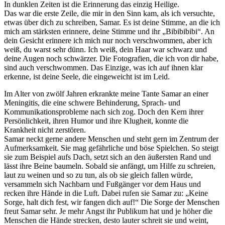
In dunklen Zeiten ist die Erinnerung das einzig Heilige.
Das war die erste Zeile, die mir in den Sinn kam, als ich versuchte,
etwas über dich zu schreiben, Samar. Es ist deine Stimme, an die ich
mich am stärksten erinnere, deine Stimme und ihr „Bibibibibi“. An
dein Gesicht erinnere ich mich nur noch verschwommen, aber ich
weiß, du warst sehr dünn. Ich weiß, dein Haar war schwarz und
deine Augen noch schwärzer. Die Fotografien, die ich von dir habe,
sind auch verschwommen. Das Einzige, was ich auf ihnen klar
erkenne, ist deine Seele, die eingeweicht ist im Leid.
Im Alter von zwölf Jahren erkrankte meine Tante Samar an einer
Meningitis, die eine schwere Behinderung, Sprach- und
Kommunikationsprobleme nach sich zog. Doch den Kern ihrer
Persönlichkeit, ihren Humor und ihre Klugheit, konnte die
Krankheit nicht zerstören.
Samar neckt gerne andere Menschen und steht gern im Zentrum der
Aufmerksamkeit. Sie mag gefährliche und böse Spielchen. So steigt
sie zum Beispiel aufs Dach, setzt sich an den äußersten Rand und
lässt ihre Beine baumeln. Sobald sie anfängt, um Hilfe zu schreien,
laut zu weinen und so zu tun, als ob sie gleich fallen würde,
versammeln sich Nachbarn und Fußgänger vor dem Haus und
recken ihre Hände in die Luft. Dabei rufen sie Samar zu: „Keine
Sorge, halt dich fest, wir fangen dich auf!“ Die Sorge der Menschen
freut Samar sehr. Je mehr Angst ihr Publikum hat und je höher die
Menschen die Hände strecken, desto lauter schreit sie und weint,