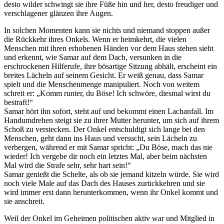
desto wilder schwingt sie ihre Füße hin und her, desto freudiger und
verschlagener glänzen ihre Augen.
In solchen Momenten kann sie nichts und niemand stoppen außer
die Rückkehr ihres Onkels. Wenn er heimkehrt, die vielen
Menschen mit ihren erhobenen Händen vor dem Haus stehen sieht
und erkennt, wie Samar auf dem Dach, versunken in die
erschrockenen Hilferufe, ihre bösartige Sitzung abhält, erscheint ein
breites Lächeln auf seinem Gesicht. Er weiß genau, dass Samar
spielt und die Menschenmenge manipuliert. Noch von weitem
schreit er: „Komm runter, du Böse! Ich schwöre, diesmal wirst du
bestraft!“
Samar hört ihn sofort, steht auf und bekommt einen Lachanfall. Im
Handumdrehen steigt sie zu ihrer Mutter herunter, um sich auf ihrem
Schoß zu verstecken. Der Onkel entschuldigt sich lange bei den
Menschen, geht dann ins Haus und versucht, sein Lächeln zu
verbergen, während er mit Samar spricht: „Du Böse, mach das nie
wieder! Ich vergebe dir noch ein letztes Mal, aber beim nächsten
Mal wird die Strafe sehr, sehr hart sein!“
Samar genießt die Schelte, als ob sie jemand kitzeln würde. Sie wird
noch viele Male auf das Dach des Hauses zurückkehren und sie
wird immer erst dann herunterkommen, wenn ihr Onkel kommt und
sie anschreit.
Weil der Onkel im Geheimen politischen aktiv war und Mitglied in