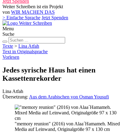
Jetzt Spenden
Weiter Schreiben ist ein Projekt
von
WIR MACHEN DAS
> Einfache Sprache
Jetzt Spenden
Menu
Suche
Suchen
Suchen
nach:
Texte
>
Lina Atfah
Text in Originalsprache
Vorlesen
Jedes syrische Haus hat einen
Kassettenrekorder
Lina Atfah
Übersetzung:
Aus dem Arabischen von Osman Yousufi
"memory reunion" (2016) von Alaa´Hamameh. Mixed
Media auf Leinwand, Originalgröße 97 x 130 cm