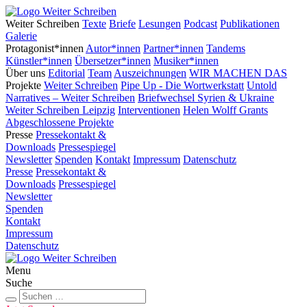
Weiter Schreiben
Texte
Briefe
Lesungen
Podcast
Publikationen
Galerie
Protagonist*innen
Autor*innen
Partner*innen
Tandems
Künstler*innen
Übersetzer*innen
Musiker*innen
Über uns
Editorial
Team
Auszeichnungen
WIR MACHEN DAS
Projekte
Weiter Schreiben
Pipe Up - Die Wortwerkstatt
Untold
Narratives – Weiter Schreiben
Briefwechsel Syrien & Ukraine
Weiter Schreiben Leipzig
Interventionen
Helen Wolff Grants
Abgeschlossene Projekte
Presse
Pressekontakt &
Downloads
Pressespiegel
Newsletter
Spenden
Kontakt
Impressum
Datenschutz
Presse
Pressekontakt &
Downloads
Pressespiegel
Newsletter
Spenden
Kontakt
Impressum
Datenschutz
Zum
Inhalt
Menu
springen
Suche
Suchen
Suchen
nach: