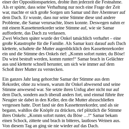
einer der Oppositionsparteien, drohte ihm jederzeit die Festnahme.
Als er spürte, dass seine Verhaftung nur noch eine Frage der Zeit
war, machte er sich große Sorgen um Samar und ihre Abenteuer auf
dem Dach. Er wusste, dass nur seine Stimme diese und andere
Probleme, die Samar verursachte, lösen konnte. Deswegen nahm er
mit einem Kassettenrekorder seine Stimme auf, wie sie Samar
aufforderte, das Dach zu verlassen.
Zwei Wochen später wurde der Onkel tatsächlich verhaftet – eine
große Katastrophe für die Familie. Als Samar kurz darauf aufs Dach
kletterte, schaltete die Mutter augenblicklich den Kassettenrekorder
ein und die Stimme des Onkels rief: „Komm sofort runter, du Böse!
Du wirst bestraft werden, komm runter!“ Samar brach in Gelächter
aus und kletterte schnell herunter, um sich wie immer auf dem
Schoß ihrer Mutter zu verstecken.
Ein ganzes Jahr lang gehorchte Samar der Stimme aus dem
Rekorder, ohne zu wissen, warum ihr Onkel abwesend und seine
Stimme anwesend war. Sie setzte ihren Unfug aber nicht nur auf
dem Dach, sondern auch überall anders fort, und einmal führte ihre
Neugier sie dabei in den Keller, den die Mutter abzuschließen
vergessen hatte. Dort fand sie den Kassettenrekorder, und als sie
begann, wahllos die Knöpfe zu drücken, rief plötzlich die Stimme
ihres Onkels: „Komm sofort runter, du Böse …!“ Samar bekam
einen Schock, zitterte und brach in bitteres, lautloses Weinen aus.
Von diesem Tag an ging sie nie wieder auf das Dach.