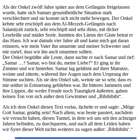
Als der Onkel zwölf Jahre später aus dem Gefängnis freigelassen
wurde, hatte sich Samars gesundheitliche Situation stark
verschlechtert und sie konnte sich nicht mehr bewegen. Der Onkel
kehrte sehr erschöpft aus dem Al-Mezzeh-Gefängnis nach
Salamiyah zurück, sehr erschöpft und sehr dünn, mit dicker
Lesebrille und müder Seele. Inmitten des Lärms der Gäste betrat er
das Haus. Ich war damals vier Jahre alt und kann mich gut daran
erinnern, wie mein Vater ihn umarmte und meiner Schwester und
mir zurief, dass wir ihn auch umarmen sollten.
Der Onkel begrüßte alle Leute, dann suchte er nach Samar und rief:
„Samar …? Samar, wo bist du, meine Liebe?“ Er ging in ihr
Zimmer und wir hinterher. Samar lag gelähmt auf ihrer Matratze,
weinte und zitterte, während ihre Augen nach dem Ursprung der
Stimme suchten. Als sie den Onkel sah, weinte sie so sehr, dass es
mir seither in Erinnerung geblieben war. Ihr bitteres Jammern und
ihre Lippen, die weder Freude noch Traurigkeit äußerten, gaben
keinen Ton von sich außer dem Gewimmer und „Bibibibibi“.
Als ich dem Onkel diesen Text vorlas, lächelte er und sagte: „Möge
Gott Samar, gnädig sein! Nach allem, was heute passiert, nachdem
wir versucht haben, diesen Tunnel, in dem wir uns seit den achtziger
Jahren befinden, zu durchqueren, und nach all dem Leiden haben
wir Syrer dieser Welt nichts weiteres zu sagen außer: ‚Bibibibibi‘.“