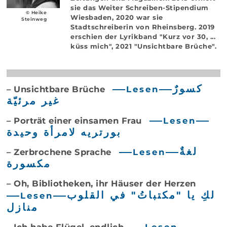
sie das Weiter Schreiben-Stipendium
© Heike
Wiesbaden, 2020 war sie
Steinweg
Stadtschreiberin von Rheinsberg. 2019
erschien der Lyrikband "Kurz vor 30, ...
küss mich", 2021 "Unsichtbare Brüche".
كسورٌ
– Unsichtbare Brüche
Lesen
غير مرئيّة
– Porträt einer einsamen Frau
Lesen
بورتريه لامرأة وحيدة
لغةٌ
– Zerbrochene Sprache
Lesen
مكسورة
– Oh, Bibliotheken, ihr Häuser der Herzen
لكِ يا "مكتباتُ" في القلوب
Lesen
منازل
– Ich habe Flügel, endlich
Lesen