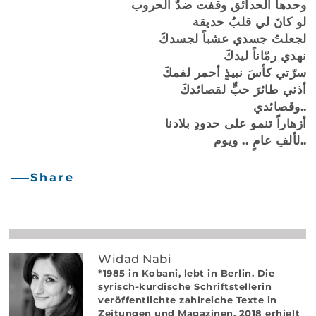
وحدها الحدائق وقفت ضدّ الحروب
لو كانَ لي قلبُ حديقة
لجعلتُ جسدي عشباً لجسدكَ
نهدي رمّاناً ليدكَ
سرّتي كأسَ نبيذٍ أحمر لفمكَ
أذني طائرَ حبٍّ لقصائدكَ
وقصائدي..
أزهاراً تنمو على حدودِ بلادنا
لألفِ عامٍ .. ويوم..
Share
Widad Nabi
*1985 in Kobani, lebt in Berlin. Die
syrisch-kurdische Schriftstellerin
veröffentlichte zahlreiche Texte in
Zeitungen und Magazinen. 2018 erhielt