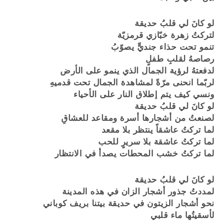
لو كانَ لي قلبُ حديقة
لتركتُ زهرة خبّازي قرمزيّة
تنمو تحت حذاء جنديٍّ يصوّبُ
رصاصهُ لقلبِ طفلٍ
لدفعتهُ لرؤية الجمال الذي ينمو على الأرض
لربّما انحنى مرّةً لمشاهدة الجمال تحت قدميهِ
ونسي كيف يتم إطلاق النار على الأحياء
لو كانَ لي قلبُ حديقة
لصنعتُ من أشجارها أسرة ومقاعد للعشاقِ
لما تركتُ عاشقاً ينتظر بلا مقعد
لما تركتُ عاشقة بلا سريرٍ للحب
لما تركتُ خشب المحطات يصدأ في الانتظار
لو كانَ لي قلبُ حديقة
لمددتُ جذور أشجار الزان في هذه المدينة
نحو أشجار الزيتون في حديقة بيتنا بريف كوباني
لأسقيتُها ماء قلبي