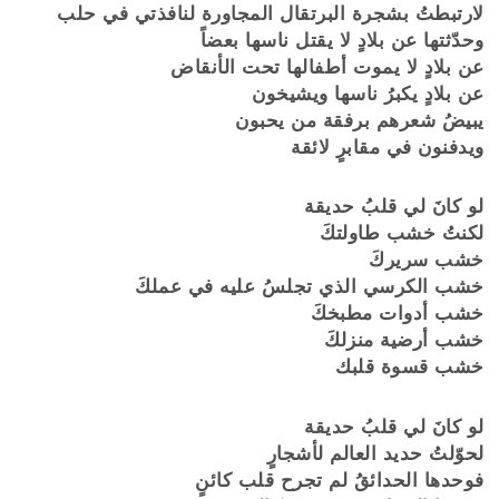
لارتبطتُ بشجرة البرتقال المجاورة لنافذتي في حلب
وحدّثتها عن بلادٍ لا يقتل ناسها بعضاً
عن بلادٍ لا يموت أطفالها تحت الأنقاض
عن بلادٍ يكبرُ ناسها ويشيخون
يبيضُ شعرهم برفقة من يحبون
ويدفنون في مقابرٍ لائقة
لو كانَ لي قلبُ حديقة
لكنتُ خشب طاولتكَ
خشب سريركَ
خشب الكرسي الذي تجلسُ عليه في عملكَ
خشب أدوات مطبخكَ
خشب أرضية منزلكَ
خشب قسوة قلبك
لو كانَ لي قلبُ حديقة
لحوّلتُ حديد العالم لأشجارٍ
فوحدها الحدائقُ لم تجرح قلب كائنٍ