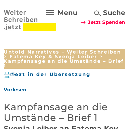
Menu
Suche
Jetzt Spenden
Untold Narratives – Weiter Schreiben
>
Fatema Key & Svenja Leiber
>
Kampfansage an die Umstände – Brief
1
Text in der Übersetzung
Print
Vorlesen
Kampfansage an die
Umstände – Brief 1
Svenja Leiber an Fatema Key