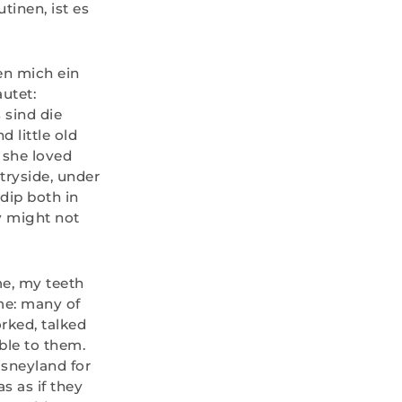
inen, ist es
den mich ein
autet:
 sind die
 little old
m she loved
ntryside, under
 dip both in
ey might not
me, my teeth
 me: many of
orked, talked
ble to them.
isneyland for
as as if they