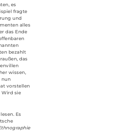
ten, es
piel fragte
arung und
omenten alles
ber das Ende
 offenbaren
enannten
ten bezahlt
draußen, das
envillen
her wissen,
s nun
at vorstellen
 Wird sie
lesen. Es
utsche
Ethnographie