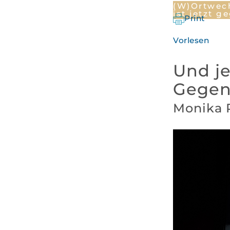
(W)Ortwec
ist jetzt g
Print
Vorlesen
Und je
Gegenw
Monika 