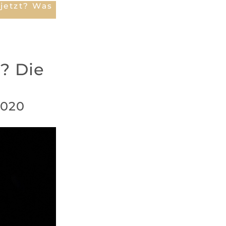
jetzt? Was
n? Die
2020