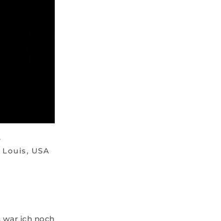
e
. Louis, USA
s, war ich noch