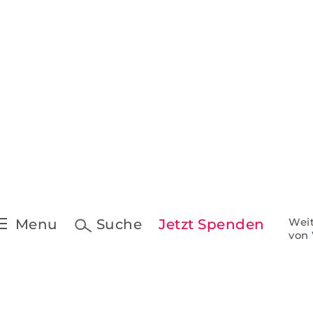
Pressekontakt &
Downloads
t
Pressespiegel
 Schreiben
ine
Menu
Suche
Jetzt Spenden
Weit
von