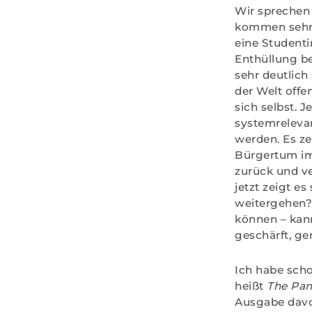
Wir sprechen
kommen sehr 
eine Studenti
Enthüllung be
sehr deutlich
der Welt offe
sich selbst. 
systemrelevan
werden. Es zei
Bürgertum im 
zurück und ve
jetzt zeigt e
weitergehen? 
können – kann
geschärft, ge
Ich habe scho
heißt
The Pa
Ausgabe davon