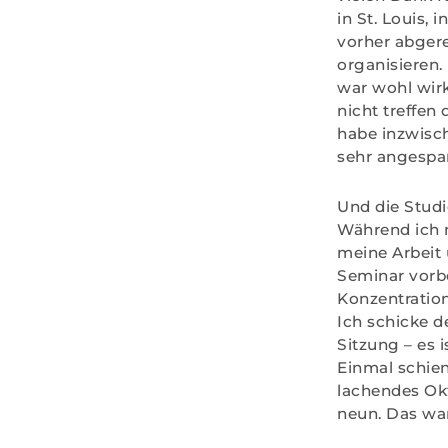
in St. Louis, 
vorher abgere
organisieren. 
war wohl wirk
nicht treffen 
habe inzwisch
sehr angespan
Und die Stud
Während ich 
meine Arbeit 
Seminar vorbe
Konzentration
Ich schicke 
Sitzung – es 
Einmal schien
lachendes Okt
neun. Das war