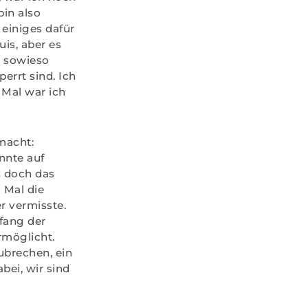
bin also
einiges dafür
uis, aber es
a sowieso
perrt sind. Ich
 Mal war ich
macht:
nnte auf
h doch das
 Mal die
r vermisste.
fang der
rmöglicht.
ubrechen, ein
bei, wir sind