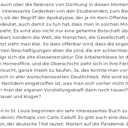
 auch über die Relevanz von Dichtung in diesen Momen
interessante Gedanken von den Studierenden, zum Beis
n, ob der Begriff der Apokalypse, der ja im Kern Offenb
deutet, auch damit zu tun hat, dass man in solchen M
 sieht. Es wird also nicht nur eine geheime Botschaft ü
nbart, sondern die Welt, die Menschen, die Gesellschaft
Jetzt sieht man klar. So dass offenbar wird, dass die sog
ten Beschäftigungen eben die sind, die am schlechtes
gt sich die alte Klassenstruktur: Die Arbeiterklasse ist 
Homeoffice, und die Oberschicht zieht sich in ihre Feri
rsucht, ganze Inseln zu kaufen. Ja, das konnte man vor
s sich in aller wünschenswerten Deutlichkeit. Wie wird e
Nachdem eingetroffen ist, was man sich vorher nicht h
 man der eigenen Vorstellungskraft dann noch trauen?
nauer und klüger?
n in St. Louis begonnen ein sehr interessantes Buch zu 
ndemic Perhaps
, von Carlo Caduff. Es gibt auch eine de
, der deutsche Titel lautet:
Warten auf die Pandemie.