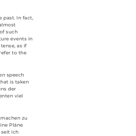
past. In fact,
 almost
 of such
ture events in
tense, as if
efer to the
hen speech
that is taken
uns der
enten viel
r machen zu
ine Pläne
seit ich