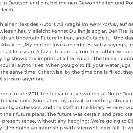
 in Deutschland bin, bei meinen Gewohnheiten und Rout
leicht.
ch einen Text des Autors Ali Araghi im
New Yorker
, auf 
esen hat. Vielleicht kennst Du ihn ja sogar. Der Titel l
th an Uncertain Future in Iran, and Outside It“. Und das
 Absätze: „My mother loves anecdotes, witty sayings, and
ach a life lesson. A favorite comes from her father, who
ying shows the imprint of a life lived in the Iranian cou
rcurial authorities: When you go to fill your water jugs,
 the same time. Otherwise, by the time one is filled, th
he stream anymore.
rica in late 2011, to study creative writing at Notre Da
he Indiana cold. Soon after my arrival, something struck
ents, professors, and the staff at the library, where I w
t their future plans. The future was certain and predicta
 present tense, without any hedging: ‚We’re going to D
y‘; ‚I’m doing an internship with Microsoft next fall.‘ It w