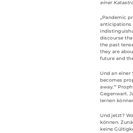
einer Katastro
„Pandemic pro
anticipations
indistinguisha
discourse tha
the past tense
they are abou
future and the
Und an einer 
becomes prophe
away.‘“ Proph
Gegenwart. Ja
lernen könne
Und jetzt? W
können. Zunäc
keine Gültigk