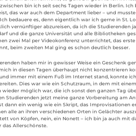
inzwischen bin ich seit sechs Tagen wieder in Berlin. Ich 
ist, das war auch dem Department lieber – und musste 
Ich bedauere es, denn eigentlich war ich gerne in St. Lo
lich vernünftiger abzureisen, da ich die Studierenden j
darf und die ganze Universität und alle Bibliotheken ges
en zwei Mal per Videokonferenz unterrichtet, das erste
nt, beim zweiten Mal ging es schon deutlich besser.
ierenden haben mir in gewisser Weise ein Geschenk ge
mich in diesen Tagen überhaupt nicht konzentrieren ko
und immer mit einem Fuß im Internet stand, konnte ic
reiten. Dies war wie ein Schutzraum, in dem mit einem
 wieder möglich war, die ich sonst den ganzen Tag übe
den Studierenden jetzt meine ganze Vorbereitung am An
ist dann ein wenig wie ein Skript, das Improvisationen e
en alle an ihren verschiedenen Orten in Gelächter ausz
ett von Köpfen, nein, ein Nonett – ich bin ja auch mit da
 das Allerschönste.