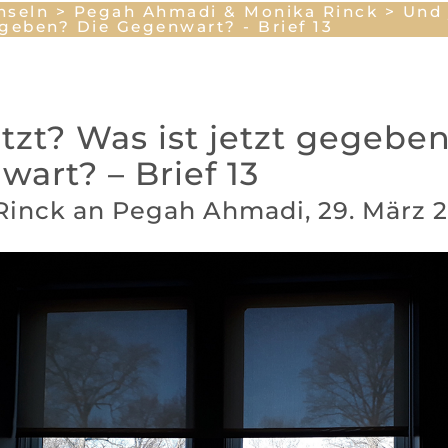
hseln
>
Pegah Ahmadi & Monika Rinck
> Und 
egeben? Die Gegenwart? - Brief 13
tzt? Was ist jetzt gegebe
art? – Brief 13
Rinck an Pegah Ahmadi, 29. März 