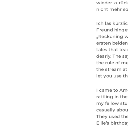
wieder zurück
nicht mehr so 
Ich las kürzli
Freund hingewi
„Reckoning wi
ersten beiden
tales that te
dearly. The sa
the rule of me
the stream at
let you use t
I came to Ame
rattling in t
my fellow stud
casually abou
They used the
Ellie’s birthda