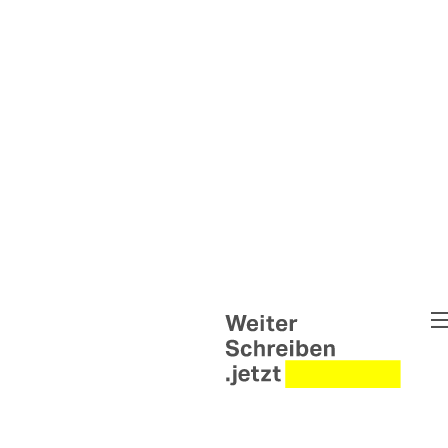
Weiter Schreiben
Pipe Up - Die Wortwerkstat
Untold Narratives – Weiter
Briefwechsel Syrien & Ukra
Weiter Schreiben Leipzig
Interventionen
Helen Wolff Grants
Abgeschlossene Projekte