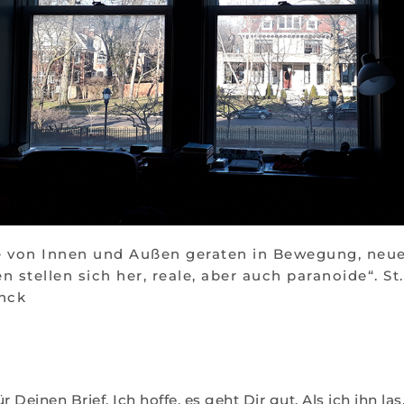
fe von Innen und Außen geraten in Bewegung, neu
 stellen sich her, reale, aber auch paranoide“. St
nck
r Deinen Brief. Ich hoffe, es geht Dir gut. Als ich ihn la