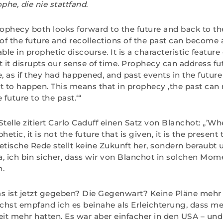
phe, die nie stattfand
.
phecy both looks forward to the future and back to the 
 of the future and recollections of the past can become
ble in prophetic discourse. It is a characteristic feature
t it disrupts our sense of time. Prophecy can address fu
, as if they had happened, and past events in the future 
t to happen. This means that in prophecy ‚the past can r
 future to the past.‘“
Stelle zitiert Carlo Caduff einen Satz von Blanchot: „’W
tic, it is not the future that is given, it is the present 
etische Rede stellt keine Zukunft her, sondern beraubt 
, ich bin sicher, dass wir von Blanchot in solchen Mom
n.
as ist jetzt gegeben? Die Gegenwart? Keine Pläne meh
hst empfand ich es beinahe als Erleichterung, dass me
eit mehr hatten. Es war aber einfacher in den USA – und 