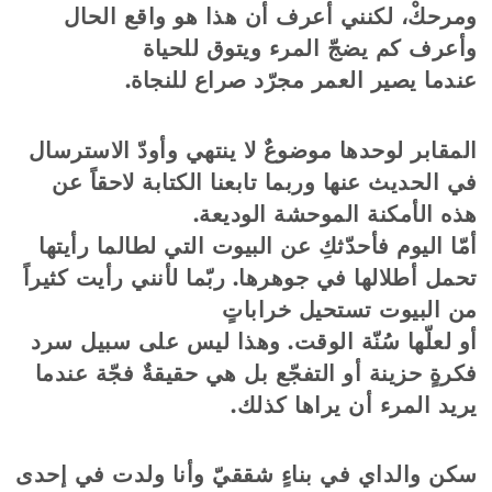
ومرحكْ، لكنني أعرف أن هذا هو واقع الحال
وأعرف كم يضجّ المرء ويتوق للحياة
عندما يصير العمر مجرّد صراع للنجاة.
المقابر لوحدها موضوعٌ لا ينتهي وأودّ الاسترسال
في الحديث عنها وربما تابعنا الكتابة لاحقاً عن
هذه الأمكنة الموحشة الوديعة.
أمّا اليوم فأحدّثكِ عن البيوت التي لطالما رأيتها
تحمل أطلالها في جوهرها. ربّما لأنني رأيت كثيراً
من البيوت تستحيل خراباتٍ
أو لعلّها سُنّة الوقت. وهذا ليس على سبيل سرد
فكرةٍ حزينة أو التفجّع بل هي حقيقةٌ فجّة عندما
يريد المرء أن يراها كذلك.
سكن والداي في بناءٍ شققيّ وأنا ولدت في إحدى