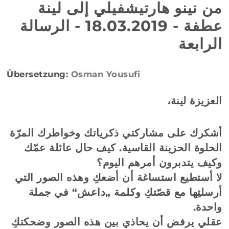
من نينو هارتيشفيلي إلى لينة
عطفة - 18.03.2019 - الرسالة
الرابعة
Übersetzung:
Osman Yousufi
العزيزة لينة،
أشكرك على مشاركتي ذكرياتك وخواطرك المرّة
الحلوة الحزينة القاسية. كيف حال عائلة عمّك
وكيف يتدبرون أمرهم اليوم؟
لا أستطيع استساغة أن أضعكِ وهذه الصور التي
أرسلتِها مع قصّتكِ وكلمة „داعش“ في جملة
واحدة.
عقلي يرفض أن يحاذي بين هذه الصور وضحكتكِ