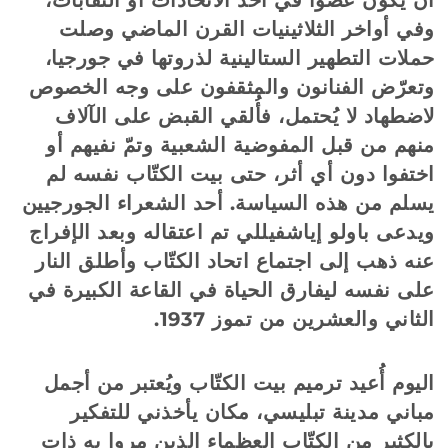
أن يكون عضواً في أحد الاتحادات أو النقابات،
وفي أواخر الثلاثينيات القرن الماضي وصلت
حملات التطهير الستالينية لذروتها في جورجيا،
وتعرّض الفنانون والمثقفون على وجه الخصوص
لاضطهاد لا يُحتمل، فأُلقي القبض على الآلاف
منهم من قبل المفوضية الشعبية وتمّ نفيهم أو
اختفوا دون أي أثر، حتى بيت الكتّاب نفسه لم
يسلم من هذه السياسة. أحد الشعراء الجورجيين
ويدعى باولو إياشفيللي تم اعتقاله وبعد الإفراج
عنه ذهب إلى اجتماع اتحاد الكتّاب وأطلق النار
على نفسه ليفارق الحياة في القاعة الكبيرة في
الثاني والعشرين من تموز 1937.
اليوم أُعيد ترميم بيت الكتّاب ويُعتبر من أجمل
مباني مدينة تبليسي، مكان يأخذني للتفكير
بالكثير من الكتّاب العظماء الذين مروا به ذات