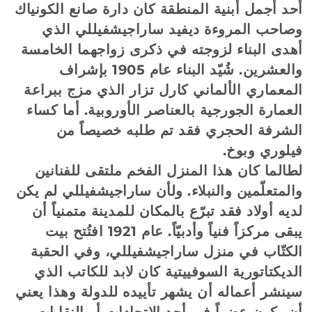
أحد أجمل أبنية المنطقة كان دارة صانع الكونياك
وصاحب المروءة ديفيد ساراجيشفيللي الذي
أهدى البناء لزوجته في ذكرى زواجهما الخامسة
والعشرين. شُيّد البناء عام 1905 بإشراف
المعماري الألماني كارل تزار الذي مزج ببراعة
العمارة الجورجية بالعناصر الأوروبية. أما كساء
الشرفة الحجري فقد تم طلبه خصيصاً من
فيلوري وبوخ.
لطالما كان هذا المنزل الفخم ملتقى للفنانين
والمتعلّمين والنبلاء. ولأن ساراجيشفيللي لم يكن
لديه أولاد فقد تبرّع بالمكان للمدينة متمنياً أن
يبقى مركزاً فنياً وأدبيّاً. عام 1921 افتُتح بيت
الكتّاب في منزل ساراجيشفيللي، وفي الحقبة
الديكتاتورية السوفييتية كان لابد للكاتب الذي
سينشر أعماله أن يشهر تأييده للدولة وهذا يعني