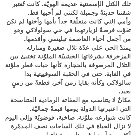
تلك الكتل الإسمنتية عديمة الهويّة. كانت تُعتبر
شقتنا حديثةً وجميلة لكنني لم أحبها قط.
وأمي التي كانت متعلّقة جداً بأمها وأختها لم تكن
تفوّت فرصةً لزيارتهما في حي سولولاكي وهو
من أجمل أحياء العاصمة تبليسي وأقدمها.
يمتدّ الحي على عدّة تلال صغيرة ومنازله
المزخرفة بشرفاتها الخشبيّة الملوّنة تختبئ بين
التلال المرصوفة بالحجارة كأنها حبات فطر ملوّنة
في الغابة. حتى في الحقبة السوفييتية بدا
سالولاكي وكأنه بقايا زمن آخر، قطعةً من زمنٍ
بعيد.
مكانٌ لا يتناسب مع المقاتة الرمادية المتناسخة
التي اعتبرتها الدولة يومها قيمةً جماليّة.
كانت شوارعه ملوّنة، صاخبة، فوضويّة وإلى اليوم
لا تزال الحياة في تلك الساحات نصف المدمّرة
أكثر صخباً منها في هامبورغ ذاتها.