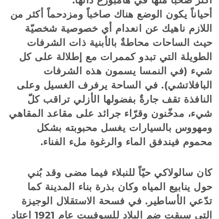
أحياناً يكون الوضع هناك صاخباً ومزدحماً أكثر من
اللازم ناهيك عن انعدام أي خصوصية شخصيّة
حيث الساحات محاطةٌ بالأبنية ذات الشرفات
الطويلة التي تبدو كممرات مع إطلالة على كل
شيء (في النمسا يسمون هذه الشرفات
البافلاتشي). في الساحة يرفرف الغسيل وعلى
النافذة تقف جارةٌ بفضولها الأزلي تراقب كلّ
شيء، مدخّنون وقرّاء جرائد على مقاعد المقاهي
ومهووس بالسيارات يغسل محبوبته بشكل
محموم فيندفق الماء والرغوة ملء الفناء.
كان سالولاكي حيّاً للنبلاء فيما مضى وقد بُني
حول ينابيع المياه وكان بذرة بناء المدينة كما
تدّعي الأساطير. في فسحة الاستقلال الوجيزة
التي سبقت ضم البلاد للسوفييت عام 1921 اعتاد