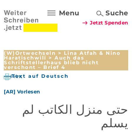
Menu
Suche
Jetzt Spenden
(W)Ortwechseln
>
Lina Atfah & Nino
Haratischwili
> Auch das
Schriftstellerhaus blieb nicht
verschont – Brief 4
Text auf Deutsch
Print
[AR] Vorlesen
حتى منزل الكاتب لم
يسلم