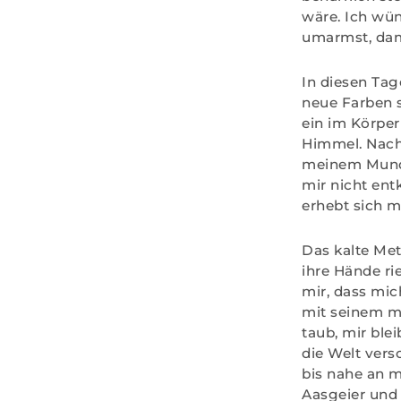
wäre. Ich wün
umarmst, dami
In diesen Tag
neue Farben 
ein im Körper
Himmel. Nachts
meinem Mund 
mir nicht en
erhebt sich m
Das kalte Met
ihre Hände ri
mir, dass mi
mit seinem me
taub, mir ble
die Welt ver
bis nahe an m
Aasgeier und 