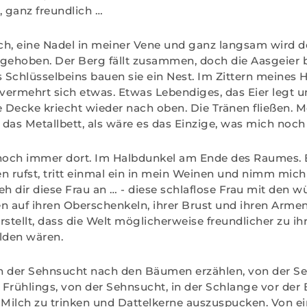
 ganz freundlich …
ich, eine Nadel in meiner Vene und ganz langsam wird 
gehoben. Der Berg fällt zusammen, doch die Aasgeier bl
Schlüsselbeins bauen sie ein Nest. Im Zittern meines 
vermehrt sich etwas. Etwas Lebendiges, das Eier legt 
e Decke kriecht wieder nach oben. Die Tränen fließen. 
s Metallbett, als wäre es das Einzige, was mich noch 
 noch immer dort. Im Halbdunkel am Ende des Raumes.
rufst, tritt einmal ein in mein Weinen und nimm mich
 dir diese Frau an … - diese schlaflose Frau mit den w
n auf ihren Oberschenkeln, ihrer Brust und ihren Armen,
tellt, dass die Welt möglicherweise freundlicher zu ih
lden wären.
n der Sehnsucht nach den Bäumen erzählen, von der S
Frühlings, von der Sehnsucht, in der Schlange vor der 
 Milch zu trinken und Dattelkerne auszuspucken. Von ein