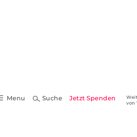
Pressekontakt &
Downloads
t
Pressespiegel
 Schreiben
ine
Menu
Suche
Jetzt Spenden
Weit
von