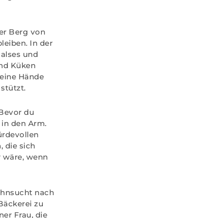
der Berg von
eiben. In der
Halses und
und Küken
Meine Hände
stützt.
 Bevor du
 in den Arm.
ürdevollen
 die sich
r wäre, wenn
ehnsucht nach
Bäckerei zu
er Frau, die