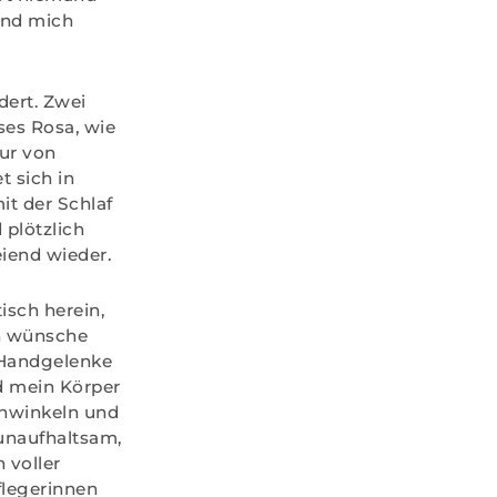
 und mich
dert. Zwei
es Rosa, wie
pur von
t sich in
t der Schlaf
plötzlich
eiend wieder.
isch herein,
ch wünsche
 Handgelenke
d mein Körper
enwinkeln und
unaufhaltsam,
 voller
flegerinnen