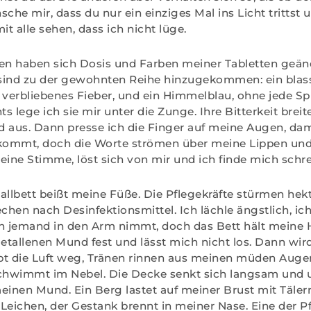
sche mir, dass du nur ein einziges Mal ins Licht trittst
t alle sehen, dass ich nicht lüge.
en haben sich Dosis und Farben meiner Tabletten geän
sind zu der gewohnten Reihe hinzugekommen: ein blass
 verbliebenes Fieber, und ein Himmelblau, ohne jede S
 lege ich sie mir unter die Zunge. Ihre Bitterkeit breite
aus. Dann presse ich die Finger auf meine Augen, dami
tkommt, doch die Worte strömen über meine Lippen und 
eine Stimme, löst sich von mir und ich finde mich schr
allbett beißt meine Füße. Die Pflegekräfte stürmen hekt
echen nach Desinfektionsmittel. Ich lächle ängstlich, i
ch jemand in den Arm nimmt, doch das Bett hält meine
tallenen Mund fest und lässt mich nicht los. Dann wir
ibt die Luft weg, Tränen rinnen aus meinen müden Aug
schwimmt im Nebel. Die Decke senkt sich langsam und 
einen Mund. Ein Berg lastet auf meiner Brust mit Tälern
Leichen, der Gestank brennt in meiner Nase. Eine der P