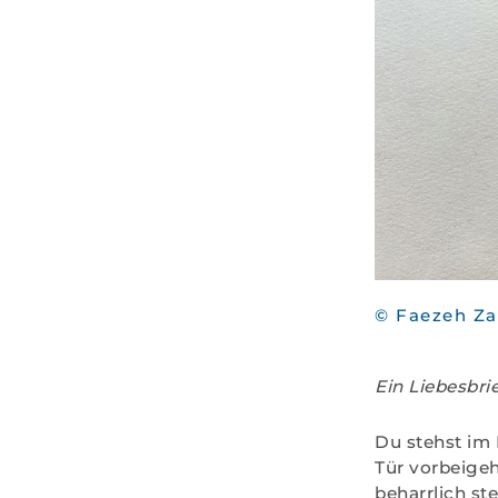
© Faezeh Za
Ein Liebesbrie
Du stehst im
Tür vorbeigeh
beharrlich st