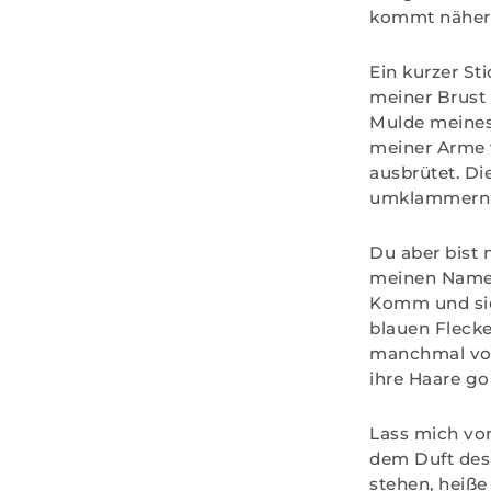
kommt näher,
Ein kurzer St
meiner Brust 
Mulde meines 
meiner Arme 
ausbrütet. Di
umklammern da
Du aber bist
meinen Namen 
Komm und sieh
blauen Flecke
manchmal vors
ihre Haare go
Lass mich vo
dem Duft des 
stehen, heiße