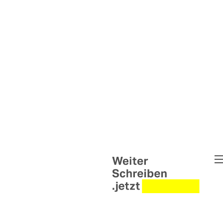
Weiter Schreiben
Pipe Up - Die Wortwerkstat
Untold Narratives – Weiter
Briefwechsel Syrien & Ukra
Weiter Schreiben Leipzig
Interventionen
Helen Wolff Grants
Abgeschlossene Projekte