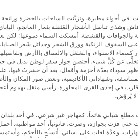
ت في أجواء مطيرة، وتزيَّنت الساحات بالخضرة ورائحة 
ُعاش وشذى تناسل الأشجار المُثقلة بثمار المانجو، الباباي،
ة والجوافات والقشطة. أمسكت السماء دموعها؛ لكن بع
لى السقوف الزنكية وورق الشجر وجدائل شَعر الصبايا.
 كسماء الاستواء، والتغلغل والالتصاق بالأرض وتفاصيلها
خلَّى عن كُلِّ شيء. أحتضن جواز سفر لوطن بديل في 
هر سوداء بعدَّة أحزمة وأقفال، بعد أن حشرتُ فيها، ع
متناسقة، وشهاداتي الأكاديمية، وبعض صور المكان والأصد
قارب في إحدى القرى المجاورة. رأسي مثقل بهموم أعج
 يُروّض.
طلع شبابي هائماً، كمهاجر غير شرعي، في أحد بلدان ال
 حتى فزت بجوازه، وصرت، قانونياً، أحد مواطنيه. أحم
هارات، وعدَّة لغات على لساني. أتسلّح بالأحلام، وأستم