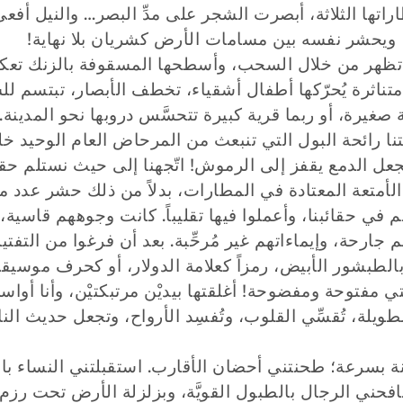
راتها الثلاثة، أبصرت الشجر على مدِّ البصر… والنيل أف
ويحشر نفسه بين مسامات الأرض كشريان بلا نهاية!
تظهر من خلال السحب، وأسطحها المسقوفة بالزنك تعك
تناثرة يُحرّكها أطفال أشقياء، تخطف الأبصار، تبتسم لل
 صغيرة، أو ربما قرية كبيرة تتحسَّس دروبها نحو المدينة.
ا رائحة البول التي تنبعث من المرحاض العام الوحيد خل
عل الدمع يقفز إلى الرموش! اتّجهنا إلى حيث نستلم حقائ
أمتعة المعتادة في المطارات، بدلاً من ذلك حشر عدد 
 في حقائبنا، وأعملوا فيها تقليباً. كانت وجوههم قاسية،
م جارحة، وإيماءاتهم غير مُرحِّبة. بعد أن فرغوا من التف
الطبشور الأبيض، رمزاً كعلامة الدولار، أو كحرف موسيق
تي مفتوحة ومفضوحة! أغلقتها بيديْن مرتبكتيْن، وأنا أوا
لطويلة، تُقسِّي القلوب، وتُفسِد الأرواح، وتجعل حديث ا
ينة بسرعة؛ طحنتني أحضان الأقارب. استقبلتني النساء ب
افحني الرجال بالطبول القويَّة، وبزلزلة الأرض تحت رز