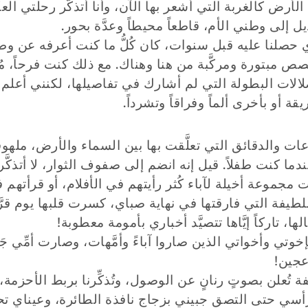
لأرض كالغربة التي أشعر بها الآن، وأنا أتذكَّر رحلتي ال
 إلى وطني الأم، قاطعاً محيطاً وعدَّة بحور.
ي حصلنا عليه قبل سنوات، كان كُلُّ ما كنت أعرفه عن وط
ص مبتورة ومركَّبة من هنا وهناك. مع ذلك كنت فرحاً، مُف
لالات البطولة التي لم أشارك في تفاصيلها، لكنني أعلم أن ك
قة أو بأخرى ألماً وفراقاً وتشرداً.
عات والدقائق التي تعلَّقت بها بين السماء والأرض، ملهوفا
دما كنت طفلاً. قيل إنه انضم إلى صفوف الثوار، لا أتذكَّر 
مجموعة أخيلة لآباء كُثر رأيتهم في الأفلام، أو قرأتهم 
للطيفة التي فارقتها في نهاية صباي، كسرت قلبها يوم قرّ
ها، تاركاً إيَّاها تتصيَّد أخباري بأمومة معطوبة!
إخوتي وأخواتي الذين صاروا آباءً وأمَّهات، وصارت أمِّي جَد
عجين!
تُعلن بصوتٍ رنانٍ عن الوصول، وتُذكِّرنا بربط الأحزمة
أسي حتى التصق جبيني بزجاج نافذة الطائرة، وعيناي 