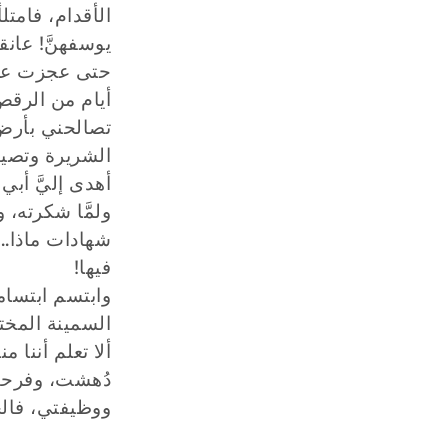
الأقدام، فامتل
يوسفهنَّ! عان
حتى عجزت عن ح
أيام من الرقص
تصالحني بأرض 
الشريرة وتصيب
أهدى إليَّ أب
ولمَّا شكرته،
شهادات ماذا..
فيها!
وابتسم ابتسامة
السمينة المختن
ألا تعلم أننا م
دُهشت، وفرحت 
ووظيفتي، فال