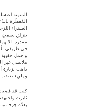
المدينة اغتسل
المُعطّرة بالد
الصفراء اللزج
ينزلق بصمتٍ ع
مقدرة الانهمار
في طريقي لأت
وأحمل حقيبة ظ
ملابسي غير ال
ذاهب لزيارة أ
ومليء بغضب لا
كنت قد قضيت م
ثابرت واجتهدت
بعدَّة حِرف وم