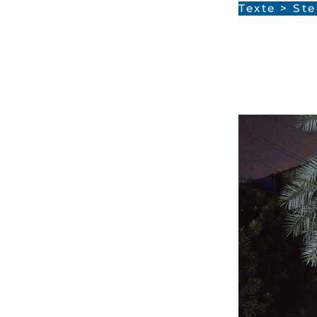
Texte
>
Ste