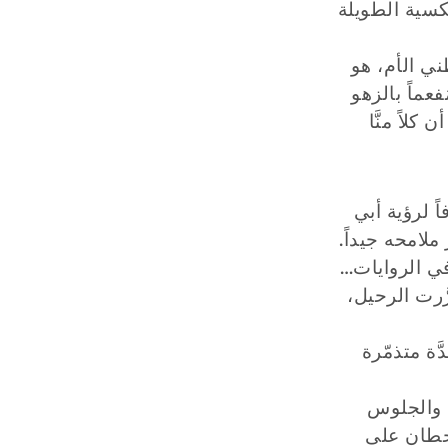
عكسية الطويلة
ني الأم، هو
عماً بالزهو
لاً منَّا
ً لرؤية أبي
ملامحه جيداً.
في الروايات…
َرت الرحيل،
َّة متذمّرة
، والجلوس
تحطان على