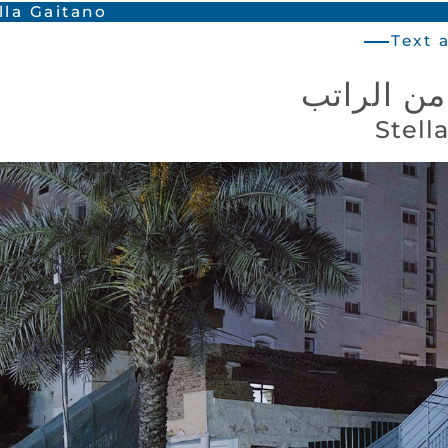
lla Gaitano
Text 
من الراتب
Stell