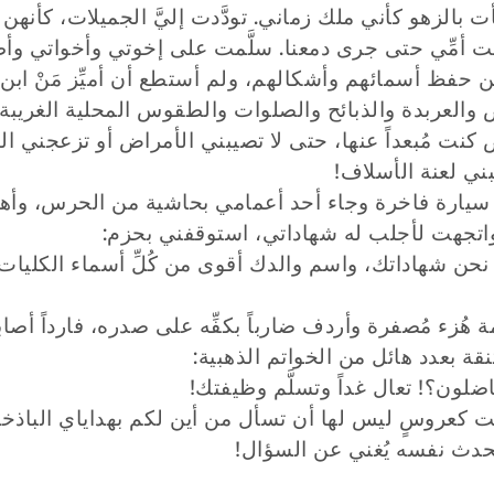
أت بالزهو كأني ملك زماني. تودَّدت إليَّ الجميلات، كأنه
قت أمِّي حتى جرى دمعنا. سلَّمت على إخوتي وأخواتي وأطف
فظ أسمائهم وأشكالهم، ولم أستطع أن أميِّز مَنْ ابن م
 والعربدة والذبائح والصلوات والطقوس المحلية الغريبة 
كنت مُبعداً عنها، حتى لا تصيبني الأمراض أو تزعجني الأ
ني لعنة الأسلاف!
ي سيارة فاخرة وجاء أحد أعمامي بحاشية من الحرس، وأه
 واتجهت لأجلب له شهاداتي، استوقفني بحزم:
 نحن شهاداتك، واسم والدك أقوى من كُلِّ أسماء الكليا
 هُزء مُصفرة وأردف ضارباً بكفِّه على صدره، فارداً أصا
قة بعدد هائل من الخواتم الذهبية:
ناضلون؟! تعال غداً وتسلَّم وظيفتك!
كعروسٍ ليس لها أن تسأل من أين لكم بهداياي الباذخة
حدث نفسه يُغني عن السؤال!