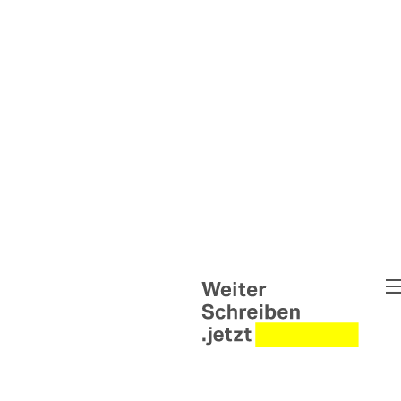
Weiter Schreiben
Pipe Up - Die Wortwerkstat
Untold Narratives – Weiter
Briefwechsel Syrien & Ukra
Weiter Schreiben Leipzig
Interventionen
Helen Wolff Grants
Abgeschlossene Projekte