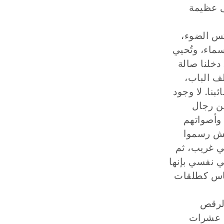
عى عظيمة
س الضوء،
سماء، وتُحيي
 دخلنا صالة
ف الباب،
بنا. لا وجود
من رجال
 وأصواتهم
تيش رسموا
ي غريب، ثم
سي نفسي بإنها
لناس كطلقات
الرقص
م عشرات