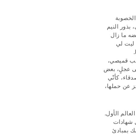
الخصوبة
 بذور النيم
ضه ما زال
 ليت لي
.
جيب قميصي،
لى عجلٍ، بعض
قاء، كأنّي
ز عن حملها،
عالم الأول.
ل شهادات
سك بمبادئ