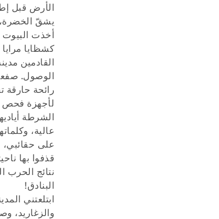
الأرض قبل إطا
يشقّ الخضرة، 
أخذت البيوت 
كشظايا مرايا م
القادمين مدينة
الوصول. صفعتن
رائحة حارقة تج
لأجهزة فحص ال
الشرطة أياديهم
عالية، وكلماته
على حقائبي، ب
قذفوا بها ناحي
نتائج الحرب ا
البنادق!
ابتلعتني المد
والزغاريد، وص