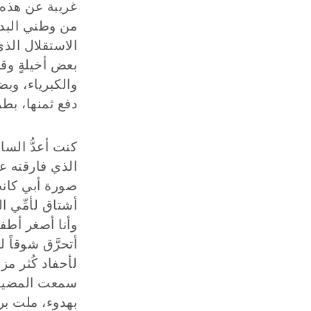
غريبة عن هذه ا
من وطني البديل
الاستقلال الذ
بعض أخيلةٍ وقص
والكبرياء، وبض
دفع ثمنها، بطري
كنت أعدُّ السا
الذي فارقته عن
صورة أبي كانت 
أشتاق لأمِّي ا
وأنا أصغر أطفال
أتحرَّق شوقاً ل
لأحفاد كُثر مز
سمعت المضيفة 
بهدوء، ملت بر