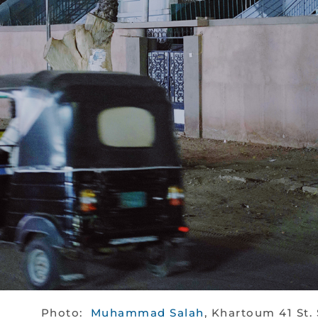
Photo:
Muhammad Salah
, Khartoum 41 St. 