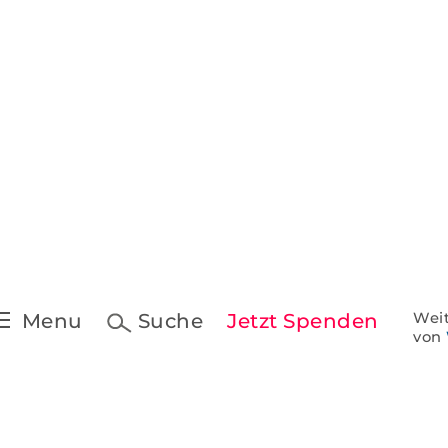
Pressekontakt &
Downloads
t
Pressespiegel
 Schreiben
ine
Menu
Suche
Jetzt Spenden
Weit
von