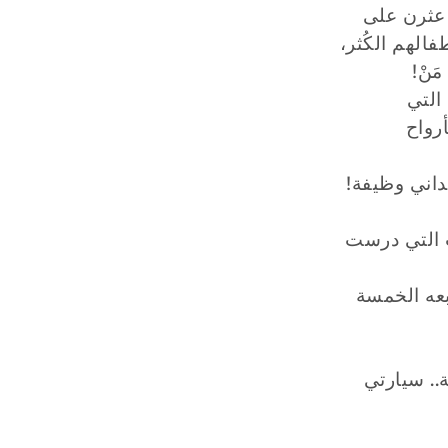
ن عثرن على
الهم الكُثر،
َنْ!
التي
رواح
داني وظيفة!
ت التي درست
بعه الخمسة
.. سيارتي