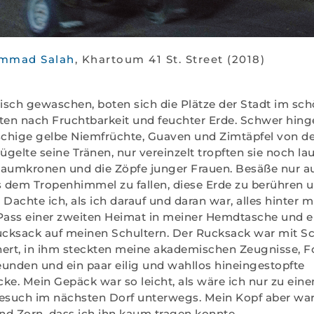
mmad Salah
, Khartoum 41 St. Street (2018)
sch gewaschen, boten sich die Plätze der Stadt im sc
eten nach Fruchtbarkeit und feuchter Erde. Schwer hin
tschige gelbe Niemfrüchte, Guaven und Zimtäpfel von 
gelte seine Tränen, nur vereinzelt tropften sie noch lau
Baumkronen und die Zöpfe junger Frauen. Besäße nur au
s dem Tropenhimmel zu fallen, diese Erde zu berühren u
Dachte ich, als ich darauf und daran war, alles hinter mi
 Pass einer zweiten Heimat in meiner Hemdtasche und e
cksack auf meinen Schultern. Der Rucksack war mit S
hert, in ihm steckten meine akademischen Zeugnisse, F
unden und ein paar eilig und wahllos hineingestopfte
ke. Mein Gepäck war so leicht, als wäre ich nur zu ein
such im nächsten Dorf unterwegs. Mein Kopf aber war
d Zorn, dass ich ihn kaum tragen konnte.