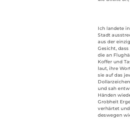
Ich landete i
Stadt ausstr
aus der einzi
Gesicht, dass
die an Flughä
Koffer und Ta
laut, ihre Wo
sie auf das j
Dollarzeichen
und sah entwü
Händen wieder
Grobheit Erge
verhärtet und
deswegen wi