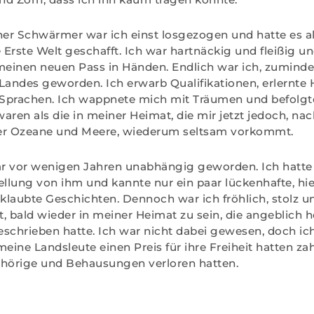
her Schwärmer war ich einst losgezogen und hatte es als
 Erste Welt geschafft. Ich war hartnäckig und fleißig un
inen neuen Pass in Händen. Endlich war ich, zumindest 
Landes geworden. Ich erwarb Qualifikationen, erlernt
Sprachen. Ich wappnete mich mit Träumen und befolgte
aren als die in meiner Heimat, die mir jetzt jedoch, na
er Ozeane und Meere, wiederum seltsam vorkommt.
r vor wenigen Jahren unabhängig geworden. Ich hatte 
ellung von ihm und kannte nur ein paar lückenhafte, hi
aubte Geschichten. Dennoch war ich fröhlich, stolz u
, bald wieder in meiner Heimat zu sein, die angeblich 
schrieben hatte. Ich war nicht dabei gewesen, doch ic
meine Landsleute einen Preis für ihre Freiheit hatten z
ehörige und Behausungen verloren hatten.