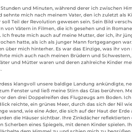
ie Stunden und Minuten, während derer ich zwischen H
d sehnte mich nach meinem Vater, den ich zuletzt als 
r soll Teil der Revolution gewesen sein. Sein Bild ver
n von Vätern in Filmen, die ich gesehen und in Romanen
. Ich freute mich auch auf meine Mutter, der ich, ihr jün
ochen hatte, als ich als junger Mann fortgegangen war.
en über mich hinterher. Es war das Einzige, was ihr von
zehrte mich auch nach meinen Brüdern und Schwestern,
Väter und Mütter waren und deren zahlreiche Kinder me
.
rdess klangvoll unsere baldige Landung ankündigte, ne
zum Fenster und ließ meine Stirn das Glas berühren. M
vor den drei Doppelreifen des Flugzeugs am Boden. Ic
lick reichte, ein grünes Meer, durch das sich der Nil wi
e wand, wie eine Ader, die sich auf der Haut der Erde 
rden die Häuser sichtbar. Ihre Zinkdächer reflektierten
en Scherben eines Spiegels, mit denen Kinder spielen. I
, lächelte dem Himmel zu und schien mich zu begrüßen.