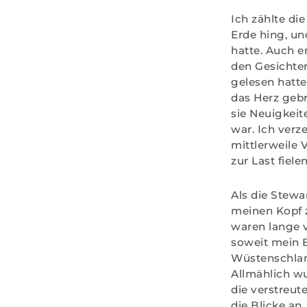
Ich zählte d
Erde hing, un
hatte. Auch e
den Gesichter
gelesen hatte
das Herz gebr
sie Neuigkeit
war. Ich ver
mittlerweile 
zur Last fielen
Als die Stewa
meinen Kopf 
waren lange 
soweit mein B
Wüstenschlang
Allmählich wu
die verstreut
die Blicke an