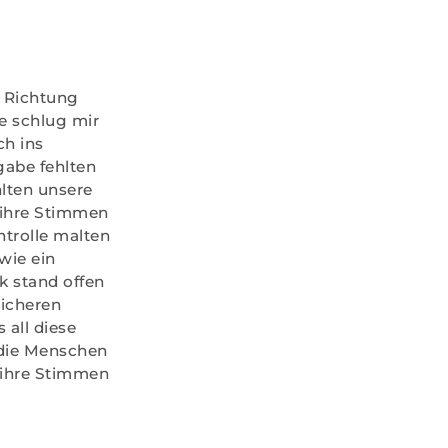
n Richtung
e schlug mir
ch ins
gabe fehlten
lten unsere
 ihre Stimmen
ntrolle malten
wie ein
k stand offen
sicheren
 all diese
r die Menschen
n ihre Stimmen