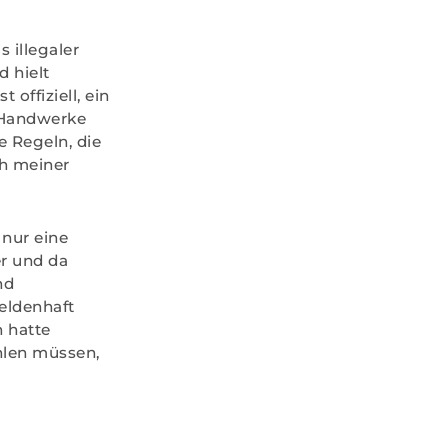
 illegaler
d hielt
offiziell, ein
e Handwerke
 Regeln, die
ch meiner
nur eine
er und da
nd
heldenhaft
h hatte
ahlen müssen,