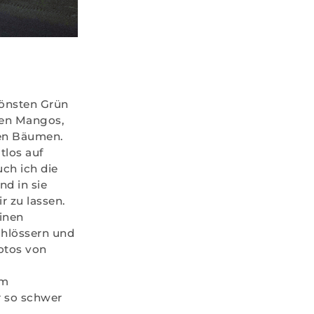
hönsten Grün
gen Mangos,
den Bäumen.
tlos auf
ch ich die
nd in sie
r zu lassen.
inen
chlössern und
otos von
em
 so schwer