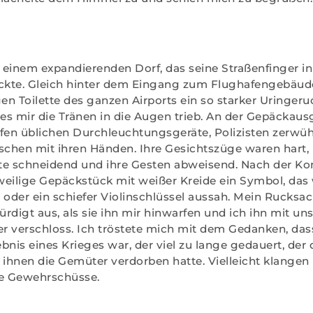
n einem expandierenden Dorf, das seine Straßenfinger i
eckte. Gleich hinter dem Eingang zum Flughafengebäud
gen Toilette des ganzen Airports ein so starker Uringeru
 es mir die Tränen in die Augen trieb. An der Gepäckaus
fen üblichen Durchleuchtungsgeräte, Polizisten zerwüh
schen mit ihren Händen. Ihre Gesichtszüge waren hart,
rte schneidend und ihre Gesten abweisend. Nach der Ko
eweilige Gepäckstück mit weißer Kreide ein Symbol, das 
 oder ein schiefer Violinschlüssel aussah. Mein Rucksac
rdigt aus, als sie ihn mir hinwarfen und ich ihn mit un
 verschloss. Ich tröstete mich mit dem Gedanken, dass
bnis eines Krieges war, der viel zu lange gedauert, de
 ihnen die Gemüter verdorben hatte. Vielleicht klange
e Gewehrschüsse.