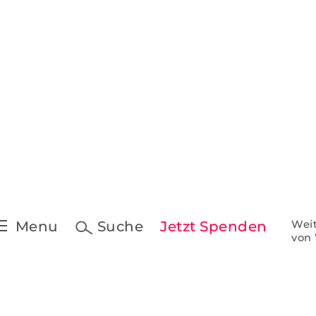
Pressekontakt &
Downloads
t
Pressespiegel
 Schreiben
ine
Menu
Suche
Jetzt Spenden
Weit
von