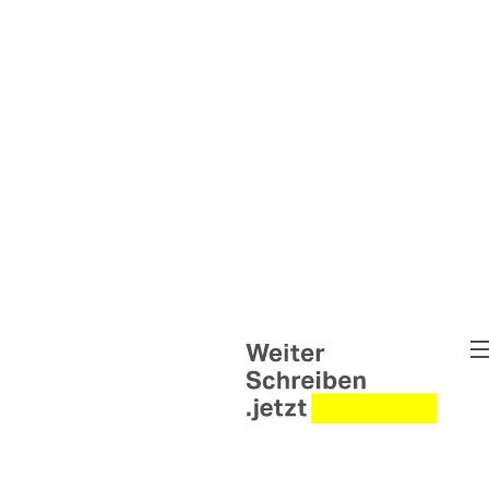
Weiter Schreiben
Pipe Up - Die Wortwerkstat
Untold Narratives – Weiter
Briefwechsel Syrien & Ukra
Weiter Schreiben Leipzig
Interventionen
Helen Wolff Grants
Abgeschlossene Projekte