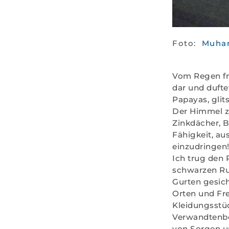
Foto:
Muha
Vom Regen fri
dar und duft
Papayas, gli
Der Himmel zü
Zinkdächer, 
Fähigkeit, au
einzudringen! 
Ich trug den
schwarzen Ru
Gurten gesic
Orten und Fre
Kleidungsstüc
Verwandtenbe
von Sorgen un