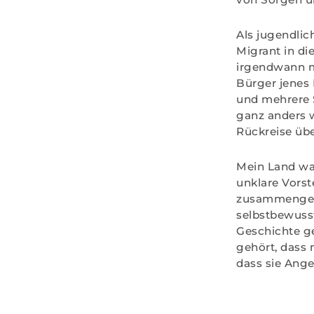
Als jugendlic
Migrant in die
irgendwann me
Bürger jenes 
und mehrere 
ganz anders w
Rückreise üb
Mein Land wa
unklare Vorst
zusammengekl
selbstbewusst
Geschichte ge
gehört, dass 
dass sie Ang