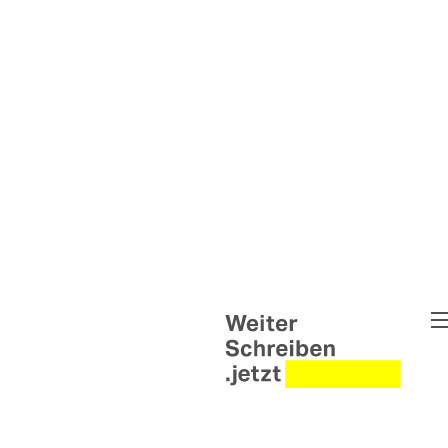
Weiter Schreiben
Pipe Up - Die Wortwerkstat
Untold Narratives – Weiter
Briefwechsel Syrien & Ukra
Weiter Schreiben Leipzig
Interventionen
Helen Wolff Grants
Abgeschlossene Projekte