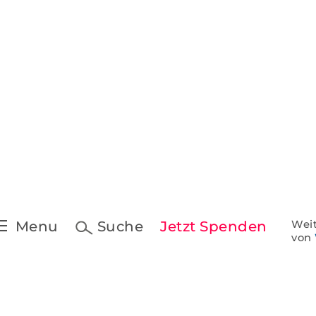
Pressekontakt &
Downloads
t
Pressespiegel
 Schreiben
ine
Menu
Suche
Jetzt Spenden
Weit
von