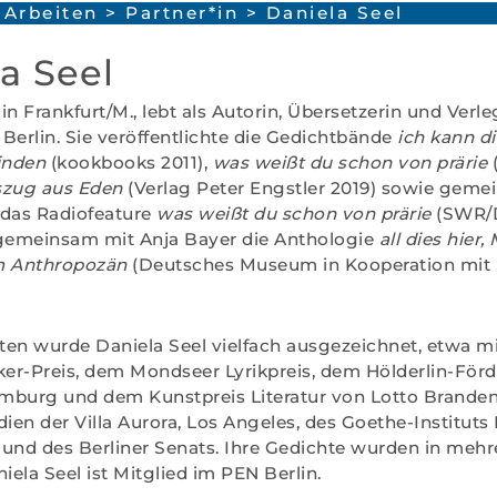
Arbeiten
>
Partner*in
> Daniela Seel
a Seel
in Frankfurt/M., lebt als Autorin, Übersetzerin und Verl
Berlin. Sie veröffentlichte die Gedichtbände
ich kann di
inden
(kookbooks 2011),
was weißt du schon von prärie
zug aus Eden
(Verlag Peter Engstler 2019) sowie geme
 das Radiofeature
was weißt du schon von prärie
(SWR/D
 gemeinsam mit Anja Bayer die Anthologie
all dies hier, 
im Anthropozän
(Deutsches Museum in Kooperation mit
iten wurde Daniela Seel vielfach ausgezeichnet, etwa m
r-Preis, dem Mondseer Lyrikpreis, dem Hölderlin-Förd
mburg und dem Kunstpreis Literatur von Lotto Branden
dien der Villa Aurora, Los Angeles, des Goethe-Institu
) und des Berliner Senats. Ihre Gedichte wurden in meh
iela Seel ist Mitglied im PEN Berlin.