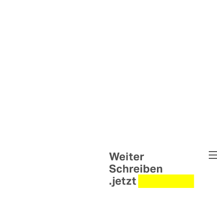
Weiter Schreiben
Pipe Up - Die Wortwerkstat
Untold Narratives – Weiter
Briefwechsel Syrien & Ukra
Weiter Schreiben Leipzig
Interventionen
Helen Wolff Grants
Abgeschlossene Projekte