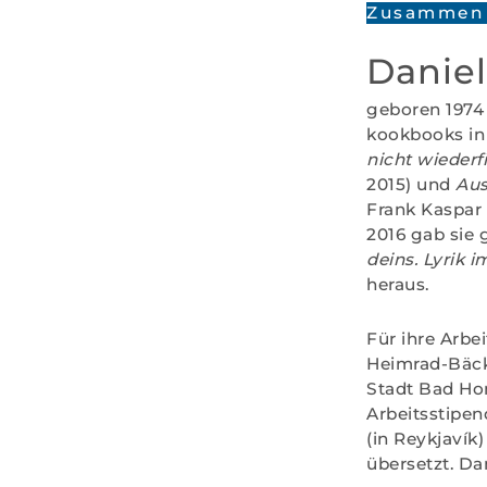
Zusammen 
Daniel
geboren 1974 
kookbooks in 
nicht wiederf
2015) und
Aus
Frank Kaspar
2016 gab sie
deins. Lyrik 
heraus.
Für ihre Arbe
Heimrad-Bäcke
Stadt Bad Ho
Arbeitsstipen
(in Reykjavík
übersetzt. Dan