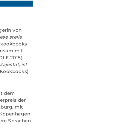
egerin von
ese stelle
(kookbooks
insam mit
LF 2015).
Majestät, ist
 Kookbooks)
it dem
erpreis der
burg, mit
ts Kopenhagen
rere Sprachen