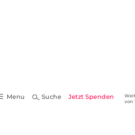
Pressekontakt &
Downloads
t
Pressespiegel
 Schreiben
ine
Menu
Suche
Jetzt Spenden
Weit
von