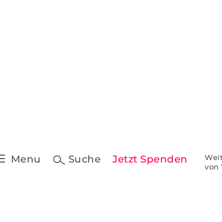
Pressekontakt &
Downloads
t
Pressespiegel
 Schreiben
ine
Menu
Suche
Jetzt Spenden
Weit
von