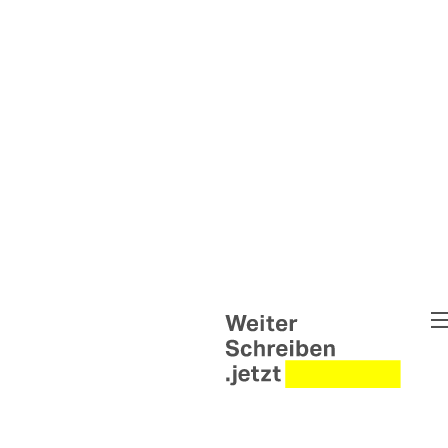
Weiter Schreiben
Pipe Up - Die Wortwerkstat
Untold Narratives – Weiter
Briefwechsel Syrien & Ukra
Weiter Schreiben Leipzig
Interventionen
Helen Wolff Grants
Abgeschlossene Projekte